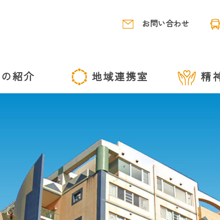
お問い合わせ
園の紹介
地域連携室
精
診療担当医
概要
施設の紹介
交通アクセス
いて
リートビュー