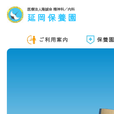
医療法人隆誠会 精神科／内科
延岡保養園
ご利用案内
保養
外来受付／診療時間
外来
病院
入退院について
面会につ
スト