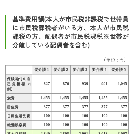
基準費用額(本人が市民税非課税で世帯員
に市民税課税者がいる方、本人が市民税
課税の方、配偶者が市民税課税※世帯が
分離している配偶者を含む)
（単位 : 円）
要介護 1
要介護 2
要介護 3
要介護 4
要介護 5
保険給付の自
己負担額 (1
827
876
939
991
1,045
割）
食費
1,455
1,455
1,455
1,455
1,455
居住費
377
377
377
377
377
日用生活品費
100
100
100
100
100
教養娯楽費
100
100
100
100
100
基本日額料
2,849
2,898
2,961
3,013
3,067