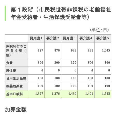
第１段階（市民税世帯非課税の老齢福祉
年金受給者・生活保護受給者等）
（単位 : 円）
要介護 1
要介護 2
要介護 3
要介護 4
要介護 5
保険給付の自
己負担額 (1
827
876
939
991
1,045
割）
食費
300
300
300
300
300
居住費
0
0
0
0
0
日用生活品費
100
100
100
100
100
教養娯楽費
100
100
100
100
100
基本日額料
1,327
1,376
1,439
1,491
1,545
加算金額