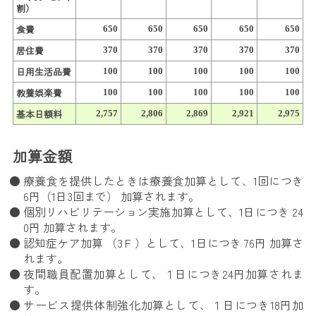
割）
食費
650
650
650
650
650
居住費
370
370
370
370
370
日用生活品費
100
100
100
100
100
教養娯楽費
100
100
100
100
100
基本日額料
2,757
2,806
2,869
2,921
2,975
加算金額
療養食を提供したときは療養食加算として、1回につき
6円（1日3回まで） 加算されます。
個別リハビリテーション実施加算として、1日につき 24
0円 加算されます。
認知症ケア加算 （3Ｆ）として、1日につき 76円 加算さ
れます。
夜間職員配置加算として、１日につき24円加算されま
す。
サービス提供体制強化加算として、１日につき18円加