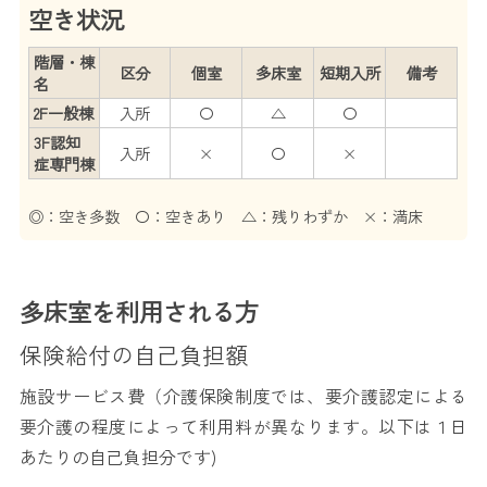
空き状況
階層・棟
区分
個室
多床室
短期入所
備考
名
2F一般棟
入所
〇
△
〇
3F認知
入所
×
〇
×
症専門棟
◎：空き多数 〇：空きあり △：残りわずか ×：満床
多床室を利用される方
保険給付の自己負担額
施設サービス費（介護保険制度では、要介護認定による
要介護の程度によって利用料が異なります。以下は１日
あたりの自己負担分です)