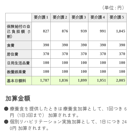
（単位 : 円）
要介護 1
要介護 2
要介護 3
要介護 4
要介護 5
保険給付の自
己負担額 (1
827
876
939
991
1,045
割）
食費
390
390
390
390
390
居住費
370
370
370
370
370
日用生活品費
100
100
100
100
100
教養娯楽費
100
100
100
100
100
基本日額料
1,787
1,836
1,899
1,951
2,005
加算金額
療養食を提供したときは療養食加算として、1回つき 6
円（1日3回まで） 加算されます。
個別リハビリテーション実施加算として、1日につき 24
0円 加算されます。