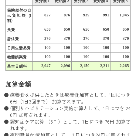
要介護 1
要介護 2
要介護 3
要介護 4
要介護 5
保険給付の自
己負担額 (1
827
876
939
991
1,045
割）
食費
650
650
650
650
650
居住費
370
370
370
370
370
日用生活品費
100
100
100
100
100
教養娯楽費
100
100
100
100
100
基本日額料
2,047
2,096
2,159
2,211
2,265
加算金額
療養食を提供したときは療養食加算として、1回につき
6円（1日3回まで） 加算されます。
個別リハビリテーション実施加算として、1日につき 24
0円 加算されます。
認知症ケア加算 （3Ｆ）として、1日につき 76円 加算さ
れます。
夜間職員配置加算として、１日につき24円加算されま