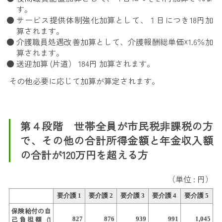
す。
サービス提供体制強化加算として、１日につき18円加
算されます。
介護職員処遇改善加算として、介護報酬総単価☓1.6％加
算されます。
送迎加算 (片道） 184円 加算されます。
その他必要に応じて加算が算定されます。
第４段階 世帯全員が市民税非課税の方
で、その他の合計所得金額と年金収入額
の合計が120万円を超える方
（単位 : 円）
要介護 1
要介護 2
要介護 3
要介護 4
要介護 5
保険給付の自
己負担額 (1
827
876
939
991
1,045